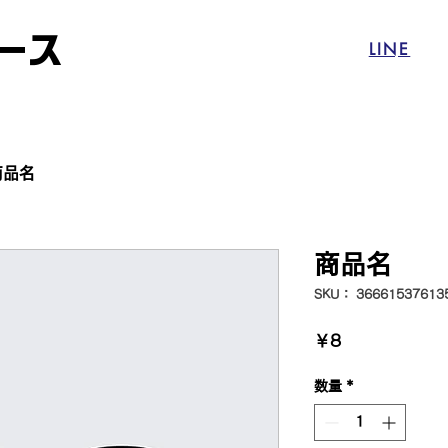
リース
LINE
商品名
商品名
SKU： 36661537613
価
￥8
格
数量
*