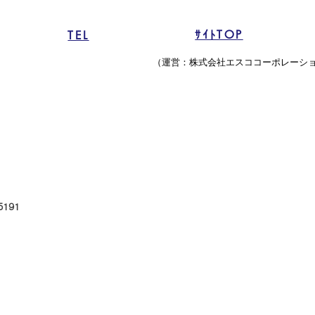
ｻｲﾄTOP
TEL
（運営：株式会社エスココーポレーシ
5191